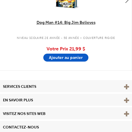
Dog Man #14: Big Jim Believes
.
NIVEAU SCOLAIRE 2E ANNÉE - 5E ANNÉE
COUVERTURE RIGIDE
Votre Prix
21,99 $
Ajouter au panier
Affi
SERVICES CLIENTS
Vie
EN SAVOIR PLUS
Affi
VISITEZ NOS SITES WEB
CONTACTEZ-NOUS