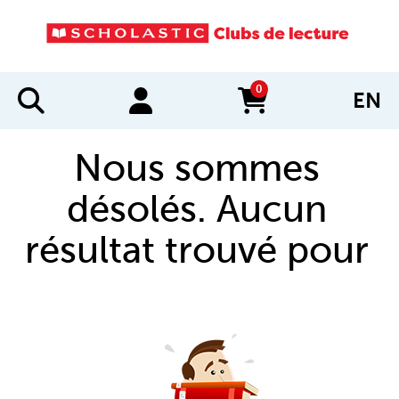
0
EN
items in cart
Nous sommes
désolés. Aucun
résultat trouvé pour