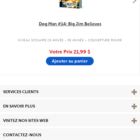
Dog Man #14: Big Jim Believes
.
NIVEAU SCOLAIRE 2E ANNÉE - 5E ANNÉE
COUVERTURE RIGIDE
Votre Prix
21,99 $
Ajouter au panier
Affi
SERVICES CLIENTS
Vie
EN SAVOIR PLUS
Affi
VISITEZ NOS SITES WEB
CONTACTEZ-NOUS