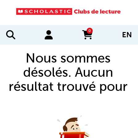
0
EN
items in cart
Nous sommes
désolés. Aucun
résultat trouvé pour