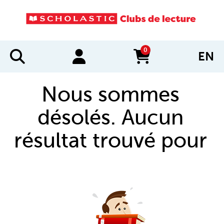
0
EN
items in cart
Nous sommes
désolés. Aucun
résultat trouvé pour