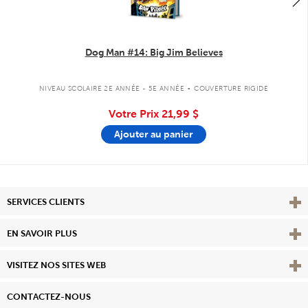
Dog Man #14: Big Jim Believes
.
NIVEAU SCOLAIRE 2E ANNÉE - 5E ANNÉE
COUVERTURE RIGIDE
Votre Prix
21,99 $
Ajouter au panier
Affi
SERVICES CLIENTS
Vie
EN SAVOIR PLUS
Affi
VISITEZ NOS SITES WEB
CONTACTEZ-NOUS