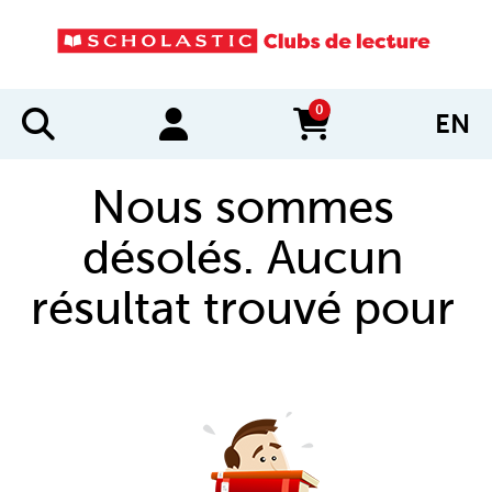
0
EN
items in cart
Nous sommes
désolés. Aucun
résultat trouvé pour