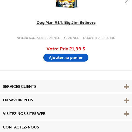
Dog Man #14: Big Jim Believes
.
NIVEAU SCOLAIRE 2E ANNÉE - 5E ANNÉE
COUVERTURE RIGIDE
Votre Prix
21,99 $
Ajouter au panier
Affi
SERVICES CLIENTS
Vie
EN SAVOIR PLUS
Affi
VISITEZ NOS SITES WEB
CONTACTEZ-NOUS