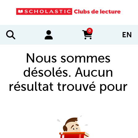
0
EN
items in cart
Nous sommes
désolés. Aucun
résultat trouvé pour