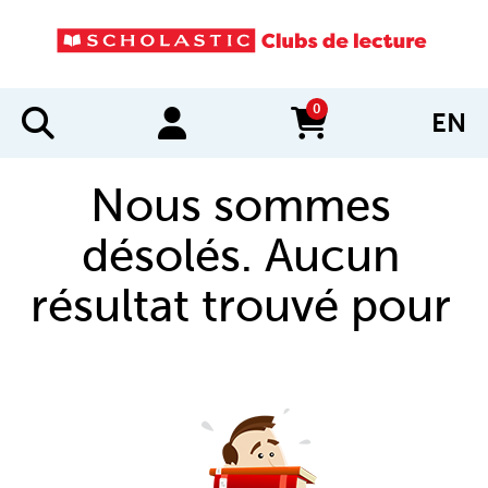
0
EN
items in cart
Nous sommes
désolés. Aucun
résultat trouvé pour