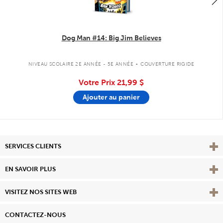
Dog Man #14: Big Jim Believes
.
NIVEAU SCOLAIRE 2E ANNÉE - 5E ANNÉE
COUVERTURE RIGIDE
Votre Prix
21,99 $
Ajouter au panier
Affi
SERVICES CLIENTS
Vie
EN SAVOIR PLUS
Affi
VISITEZ NOS SITES WEB
CONTACTEZ-NOUS