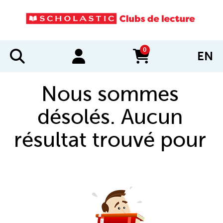
0
EN
items in cart
Nous sommes
désolés. Aucun
résultat trouvé pour