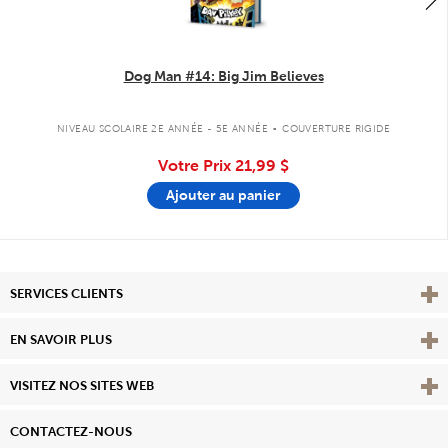
Dog Man #14: Big Jim Believes
.
NIVEAU SCOLAIRE 2E ANNÉE - 5E ANNÉE
COUVERTURE RIGIDE
Votre Prix
21,99 $
Ajouter au panier
Affi
SERVICES CLIENTS
Vie
EN SAVOIR PLUS
Affi
VISITEZ NOS SITES WEB
CONTACTEZ-NOUS