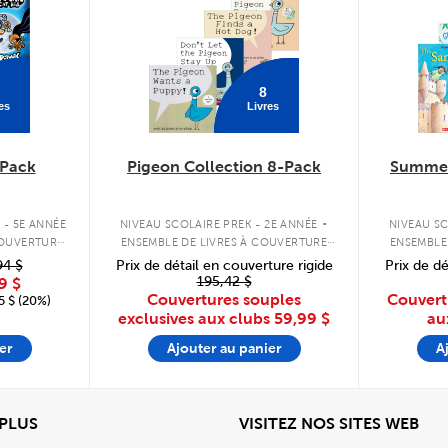
8
es
Livres
Pack
Pigeon Collection 8-Pack
Summer
.
 - 5E ANNÉE
NIVEAU SCOLAIRE PREK - 2E ANNÉE
NIVEAU SC
COUVERTURE
ENSEMBLE DE LIVRES À COUVERTURE
ENSEMBLE
SOUPLE
94 $
Prix de détail en couverture rigide
Prix de dé
195,42 $
9 $
Couvertures souples
Couvert
 $ (20%)
exclusives aux clubs
59,99 $
au
er
Ajouter au panier
A
View
Affi
 PLUS
VISITEZ NOS SITES WEB