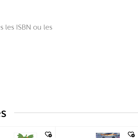
ns les ISBN ou les
és
k look
quick look