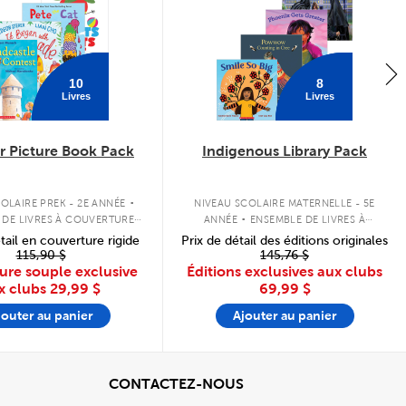
10
8
Livres
Livres
 Picture Book Pack
Indigenous Library Pack
.
.
OLAIRE PREK - 2E ANNÉE
NIVEAU SCOLAIRE MATERNELLE - 5E
 DE LIVRES À COUVERTURE
ANNÉE
ENSEMBLE DE LIVRES À
SOUPLE
COUVERTURE SOUPLE
tail en couverture rigide
Prix de détail des éditions originales
115,90 $
145,76 $
ure souple exclusive
Éditions exclusives aux clubs
x clubs
29,99 $
69,99 $
jouter au panier
Ajouter au panier
cher
View
CONTACTEZ-NOUS