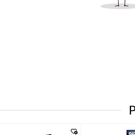
P
quick look
quick look