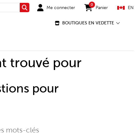
0
Me connecter
Panier
EN
Rechercher
items in cart
BOUTIQUES EN VEDETTE
t trouvé pour
stions pour
es mots-clés