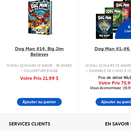
6
Livr
Dog Man #14: Big Jim
Dog Man #1-#6 
Believes
.
.
NIVEAU SCOLAIRE 2E ANNÉE - 5E ANNÉE
NIVEAU SCOLAIRE 2E ANNÉE
COUVERTURE RIGIDE
ENSEMBLE DE LIVRES À 
RIGIDE
Prix de détail
95,
Votre Prix
21,99 $
Votre Prix
75,9
Vous économisez :19,95
Ajouter au panier
Ajouter au pani
Afficher
SERVICES CLIENTS
EN SAVOIR