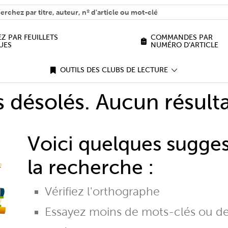
H
n we help you find?
Z PAR FEUILLETS
COMMANDES PAR
UES
NUMÉRO D’ARTICLE
OUTILS DES CLUBS DE LECTURE
désolés. Aucun résulta
Voici quelques sugge
la recherche :
Vérifiez l'orthographe
Essayez moins de mots-clés ou d