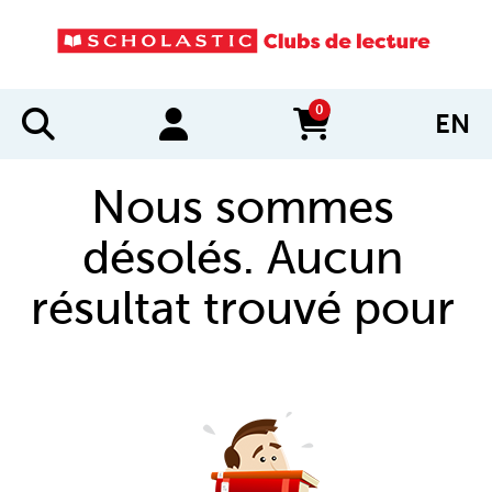
0
EN
items in cart
Nous sommes
désolés. Aucun
résultat trouvé pour