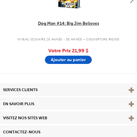
Dog Man #14: Big Jim Believes
.
NIVEAU SCOLAIRE 2E ANNÉE - 5E ANNÉE
COUVERTURE RIGIDE
Votre Prix
21,99 $
Ajouter au panier
Affi
SERVICES CLIENTS
Vie
EN SAVOIR PLUS
Affi
VISITEZ NOS SITES WEB
CONTACTEZ-NOUS