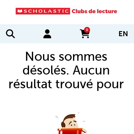
0
EN
items in cart
Nous sommes
désolés. Aucun
résultat trouvé pour