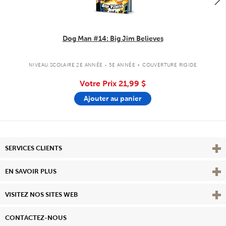
Dog Man #14: Big Jim Believes
.
NIVEAU SCOLAIRE 2E ANNÉE - 5E ANNÉE
COUVERTURE RIGIDE
Votre Prix
21,99 $
Ajouter au panier
Affi
SERVICES CLIENTS
Vie
EN SAVOIR PLUS
Affi
VISITEZ NOS SITES WEB
CONTACTEZ-NOUS