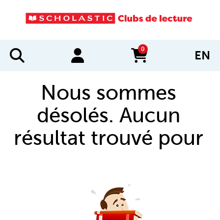
0
EN
items in cart
Nous sommes
désolés. Aucun
résultat trouvé pour