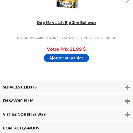
Dog Man #14: Big Jim Believes
.
NIVEAU SCOLAIRE 2E ANNÉE - 5E ANNÉE
COUVERTURE RIGIDE
Votre Prix
21,99 $
Ajouter au panier
Affi
SERVICES CLIENTS
Vie
EN SAVOIR PLUS
Affi
VISITEZ NOS SITES WEB
CONTACTEZ-NOUS