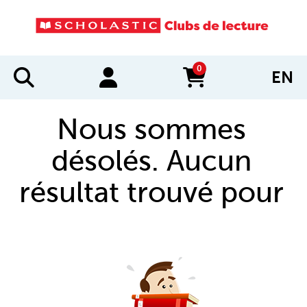
0
EN
items in cart
Nous sommes
désolés. Aucun
résultat trouvé pour