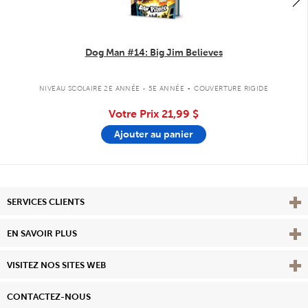
Dog Man #14: Big Jim Believes
.
NIVEAU SCOLAIRE 2E ANNÉE - 5E ANNÉE
COUVERTURE RIGIDE
Votre Prix
21,99 $
Ajouter au panier
Affi
SERVICES CLIENTS
Vie
EN SAVOIR PLUS
Affi
VISITEZ NOS SITES WEB
CONTACTEZ-NOUS