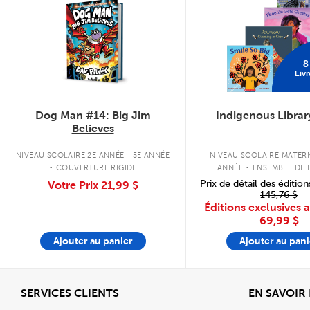
8
Livr
Dog Man #14: Big Jim
Indigenous Librar
Believes
.
.
NIVEAU SCOLAIRE 2E ANNÉE - 5E ANNÉE
NIVEAU SCOLAIRE MATERN
COUVERTURE RIGIDE
ANNÉE
ENSEMBLE DE L
COUVERTURE SOU
Prix de détail des édition
Votre Prix
21,99 $
145,76 $
Éditions exclusives 
69,99 $
Ajouter au panier
Ajouter au pani
Afficher
SERVICES CLIENTS
EN SAVOIR