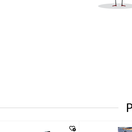
P
quick look
quick look