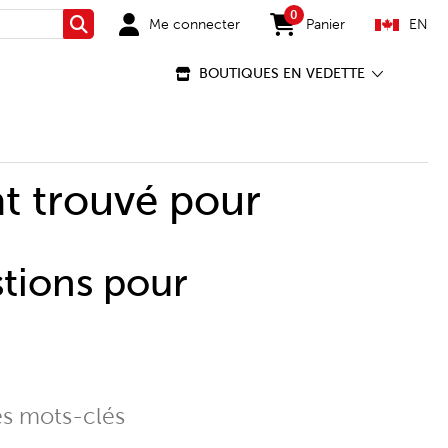
0
Me connecter
Panier
EN
Rechercher
items in cart
BOUTIQUES EN VEDETTE
t trouvé pour
stions pour
es mots-clés