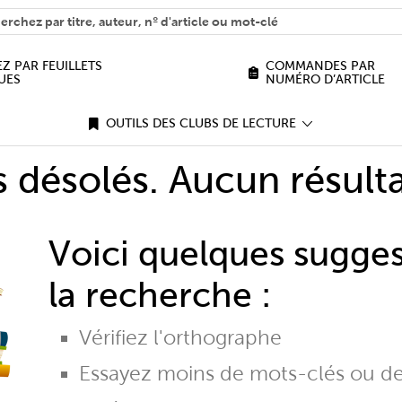
H
n we help you find?
Z PAR FEUILLETS
COMMANDES PAR
UES
NUMÉRO D’ARTICLE
OUTILS DES CLUBS DE LECTURE
désolés. Aucun résulta
Voici quelques sugge
la recherche :
Vérifiez l'orthographe
Essayez moins de mots-clés ou d