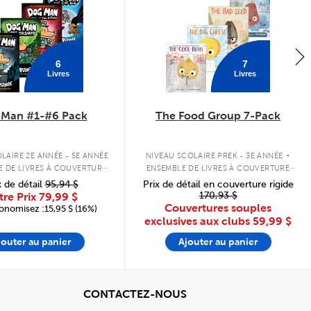
6
7
Livres
Livres
 Man #1-#6 Pack
The Food Group 7-Pack
.
LAIRE 2E ANNÉE - 5E ANNÉE
NIVEAU SCOLAIRE PREK - 3E ANNÉE
E DE LIVRES À COUVERTURE
ENSEMBLE DE LIVRES À COUVERTURE
RIGIDE
SOUPLE
x de détail
95,94 $
Prix de détail en couverture rigide
170,93 $
tre Prix
79,99 $
Couvertures souples
onomisez :15,95 $ (16%)
exclusives aux clubs
59,99 $
jouter au panier
Ajouter au panier
cher
View
CONTACTEZ-NOUS