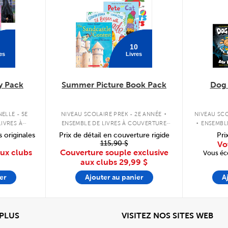
10
es
Livres
y Pack
Summer Picture Book Pack
Dog
.
.
ELLE - 5E
NIVEAU SCOLAIRE PREK - 2E ANNÉE
NIVEAU SCO
IVRES À
ENSEMBLE DE LIVRES À COUVERTURE
ENSEMBL
PLE
SOUPLE
s originales
Prix de détail en couverture rigide
Pri
115,90 $
Vo
aux clubs
Couverture souple exclusive
Vous éc
aux clubs
29,99 $
er
Ajouter au panier
A
View
Affi
 PLUS
VISITEZ NOS SITES WEB