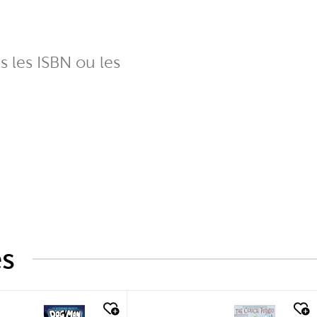
ns les ISBN ou les
és
k look
quick look