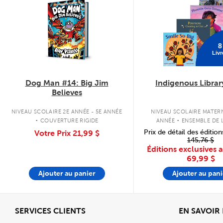
8
Livr
Dog Man #14: Big Jim
Indigenous Librar
Believes
.
.
NIVEAU SCOLAIRE 2E ANNÉE - 5E ANNÉE
NIVEAU SCOLAIRE MATERN
COUVERTURE RIGIDE
ANNÉE
ENSEMBLE DE L
COUVERTURE SOU
Prix de détail des édition
Votre Prix
21,99 $
145,76 $
Éditions exclusives 
69,99 $
Ajouter au panier
Ajouter au pani
Afficher
SERVICES CLIENTS
EN SAVOIR