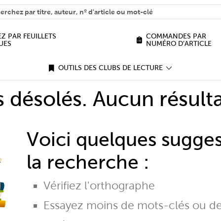
H
n we help you find?
Z PAR FEUILLETS
COMMANDES PAR
UES
NUMÉRO D’ARTICLE
OUTILS DES CLUBS DE LECTURE
désolés. Aucun résulta
Voici quelques sugge
la recherche :
Vérifiez l'orthographe
Essayez moins de mots-clés ou d