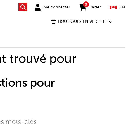
0
Me connecter
Panier
EN
Rechercher
items in cart
BOUTIQUES EN VEDETTE
t trouvé pour
stions pour
es mots-clés