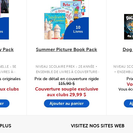
10
es
Livres
y Pack
Summer Picture Book Pack
Dog
.
.
ELLE - 5E
NIVEAU SCOLAIRE PREK - 2E ANNÉE
NIVEAU SCO
IVRES À
ENSEMBLE DE LIVRES À COUVERTURE
ENSEMBL
PLE
SOUPLE
s originales
Prix de détail en couverture rigide
Pri
115,90 $
Vo
aux clubs
Couverture souple exclusive
Vous éc
aux clubs
29,99 $
er
Ajouter au panier
A
View
Affi
 PLUS
VISITEZ NOS SITES WEB