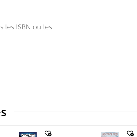
ns les ISBN ou les
és
k look
quick look