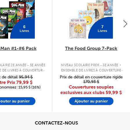
6
7
Livres
Livres
 Man #1-#6 Pack
The Food Group 7-Pack
.
LAIRE 2E ANNÉE - 5E ANNÉE
NIVEAU SCOLAIRE PREK - 3E ANNÉE
E DE LIVRES À COUVERTURE
ENSEMBLE DE LIVRES À COUVERTURE
RIGIDE
SOUPLE
x de détail
95,94 $
Prix de détail en couverture rigide
170,93 $
tre Prix
79,99 $
Couvertures souples
onomisez :15,95 $ (16%)
exclusives aux clubs
59,99 $
jouter au panier
Ajouter au panier
cher
View
CONTACTEZ-NOUS