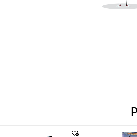
P
quick look
quick look