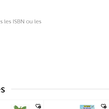
ns les ISBN ou les
és
k look
quick look