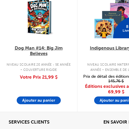
8
Livr
Dog Man #14: Big Jim
Indigenous Librar
Believes
.
.
NIVEAU SCOLAIRE 2E ANNÉE - 5E ANNÉE
NIVEAU SCOLAIRE MATERN
COUVERTURE RIGIDE
ANNÉE
ENSEMBLE DE L
COUVERTURE SOU
Prix de détail des édition
Votre Prix
21,99 $
145,76 $
Éditions exclusives 
69,99 $
Ajouter au panier
Ajouter au pani
Afficher
SERVICES CLIENTS
EN SAVOIR