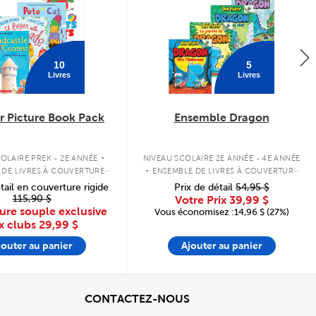
10
5
Livres
Livres
 Picture Book Pack
Ensemble Dragon
.
.
OLAIRE PREK - 2E ANNÉE
NIVEAU SCOLAIRE 2E ANNÉE - 4E ANNÉE
 DE LIVRES À COUVERTURE
ENSEMBLE DE LIVRES À COUVERTURE
SOUPLE
SOUPLE
tail en couverture rigide
Prix de détail
54,95 $
115,90 $
Votre Prix
39,99 $
ure souple exclusive
Vous économisez :14,96 $ (27%)
x clubs
29,99 $
jouter au panier
Ajouter au panier
cher
View
CONTACTEZ-NOUS