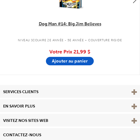
Dog Man #14: Big Jim Believes
.
NIVEAU SCOLAIRE 2E ANNÉE - 5E ANNÉE
COUVERTURE RIGIDE
Votre Prix
21,99 $
Ajouter au panier
Affi
SERVICES CLIENTS
Vie
EN SAVOIR PLUS
Affi
VISITEZ NOS SITES WEB
CONTACTEZ-NOUS