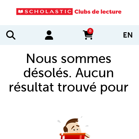
0
EN
items in cart
Nous sommes
désolés. Aucun
résultat trouvé pour