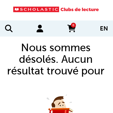
0
EN
items in cart
Nous sommes
désolés. Aucun
résultat trouvé pour