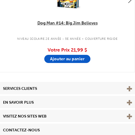
Dog Man #14: Big Jim Believes
.
NIVEAU SCOLAIRE 2E ANNÉE - 5E ANNÉE
COUVERTURE RIGIDE
Votre Prix
21,99 $
Ajouter au panier
Affi
SERVICES CLIENTS
Vie
EN SAVOIR PLUS
Affi
VISITEZ NOS SITES WEB
CONTACTEZ-NOUS