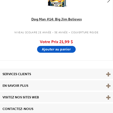
Dog Man #14: Big Jim Believes
.
NIVEAU SCOLAIRE 2E ANNÉE - 5E ANNÉE
COUVERTURE RIGIDE
Votre Prix
21,99 $
Ajouter au panier
Affi
SERVICES CLIENTS
Vie
EN SAVOIR PLUS
Affi
VISITEZ NOS SITES WEB
CONTACTEZ-NOUS