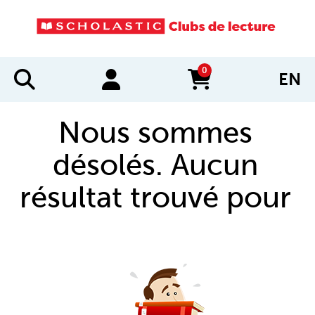
0
EN
items in cart
Nous sommes
désolés. Aucun
résultat trouvé pour