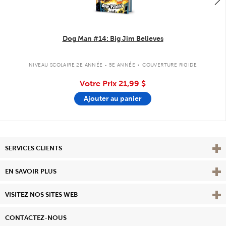
Dog Man #14: Big Jim Believes
.
NIVEAU SCOLAIRE 2E ANNÉE - 5E ANNÉE
COUVERTURE RIGIDE
Votre Prix
21,99 $
Ajouter au panier
Affi
SERVICES CLIENTS
Vie
EN SAVOIR PLUS
Affi
VISITEZ NOS SITES WEB
CONTACTEZ-NOUS