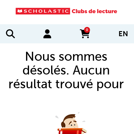
0
EN
items in cart
Nous sommes
désolés. Aucun
résultat trouvé pour