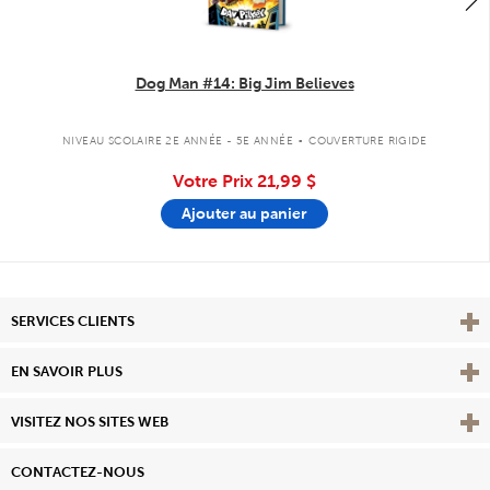
Dog Man #14: Big Jim Believes
.
NIVEAU SCOLAIRE 2E ANNÉE - 5E ANNÉE
COUVERTURE RIGIDE
Votre Prix
21,99 $
Ajouter au panier
Affi
SERVICES CLIENTS
Vie
EN SAVOIR PLUS
Affi
VISITEZ NOS SITES WEB
CONTACTEZ-NOUS