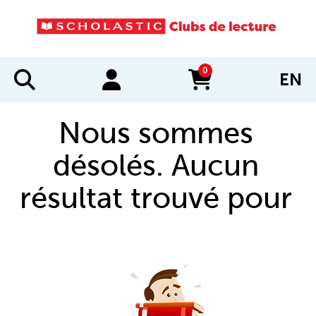
0
EN
items in cart
Nous sommes
désolés. Aucun
résultat trouvé pour