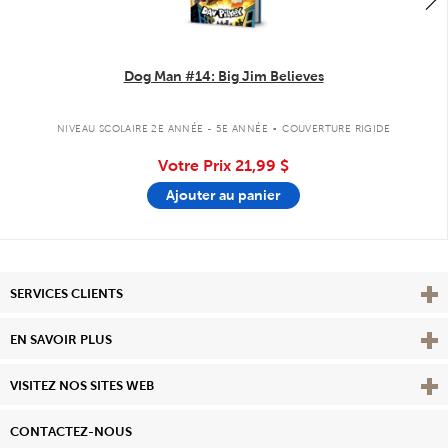
Dog Man #14: Big Jim Believes
.
NIVEAU SCOLAIRE 2E ANNÉE - 5E ANNÉE
COUVERTURE RIGIDE
Votre Prix
21,99 $
Ajouter au panier
Affi
SERVICES CLIENTS
Vie
EN SAVOIR PLUS
Affi
VISITEZ NOS SITES WEB
CONTACTEZ-NOUS