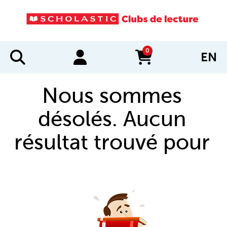
0
EN
items in cart
Nous sommes
désolés. Aucun
résultat trouvé pour