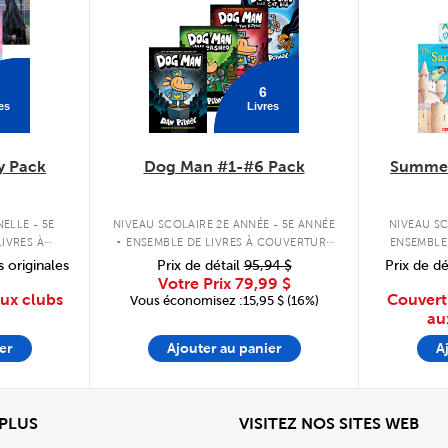
6
es
Livres
y Pack
Dog Man #1-#6 Pack
Summer
.
ELLE - 5E
NIVEAU SCOLAIRE 2E ANNÉE - 5E ANNÉE
NIVEAU SC
IVRES À
ENSEMBLE DE LIVRES À COUVERTURE
ENSEMBLE
PLE
RIGIDE
s originales
Prix de détail
95,94 $
Prix de dé
Votre Prix
79,99 $
aux clubs
Couvert
Vous économisez :15,95 $ (16%)
au
er
Ajouter au panier
A
View
Affi
 PLUS
VISITEZ NOS SITES WEB