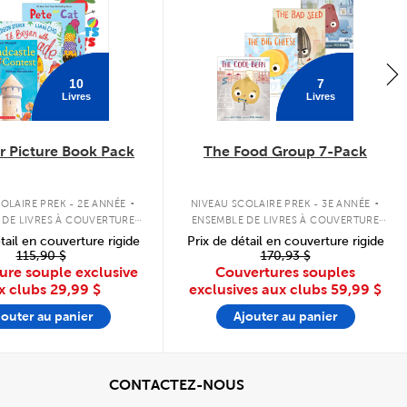
10
7
Livres
Livres
 Picture Book Pack
The Food Group 7-Pack
.
.
OLAIRE PREK - 2E ANNÉE
NIVEAU SCOLAIRE PREK - 3E ANNÉE
 DE LIVRES À COUVERTURE
ENSEMBLE DE LIVRES À COUVERTURE
SOUPLE
SOUPLE
tail en couverture rigide
Prix de détail en couverture rigide
115,90 $
170,93 $
ure souple exclusive
Couvertures souples
x clubs
29,99 $
exclusives aux clubs
59,99 $
jouter au panier
Ajouter au panier
cher
View
CONTACTEZ-NOUS