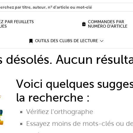
H
n we help you find?
Z PAR FEUILLETS
COMMANDES PAR
UES
NUMÉRO D’ARTICLE
OUTILS DES CLUBS DE LECTURE
désolés. Aucun résulta
Voici quelques sugge
la recherche :
Vérifiez l'orthographe
Essayez moins de mots-clés ou d