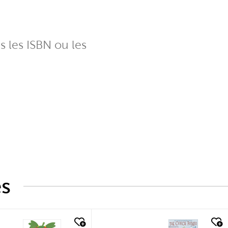
ns les ISBN ou les
és
k look
quick look