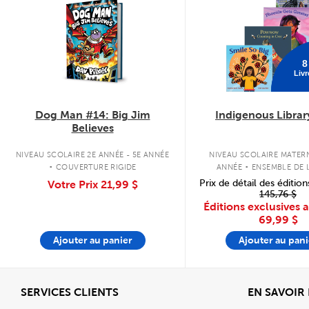
8
Livr
Dog Man #14: Big Jim
Indigenous Librar
Believes
.
.
NIVEAU SCOLAIRE 2E ANNÉE - 5E ANNÉE
NIVEAU SCOLAIRE MATERN
COUVERTURE RIGIDE
ANNÉE
ENSEMBLE DE L
COUVERTURE SOU
Prix de détail des édition
Votre Prix
21,99 $
145,76 $
Éditions exclusives 
69,99 $
Ajouter au panier
Ajouter au pani
Afficher
SERVICES CLIENTS
EN SAVOIR