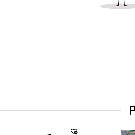
P
quick look
quick look