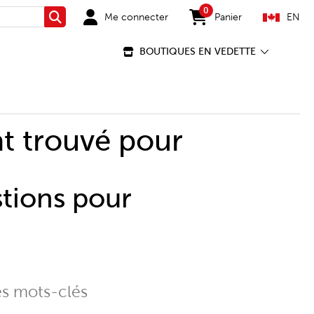
0
Me connecter
Panier
EN
Rechercher
items in cart
BOUTIQUES EN VEDETTE
t trouvé pour
stions pour
es mots-clés