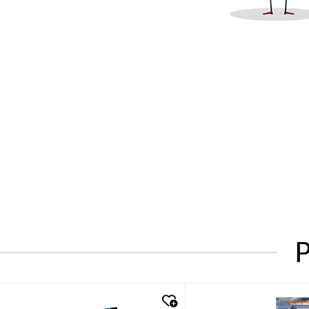
P
quick look
quick look