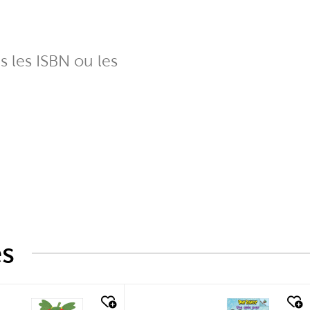
ns les ISBN ou les
és
k look
quick look