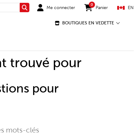
0
Me connecter
Panier
EN
Rechercher
items in cart
BOUTIQUES EN VEDETTE
t trouvé pour
stions pour
es mots-clés