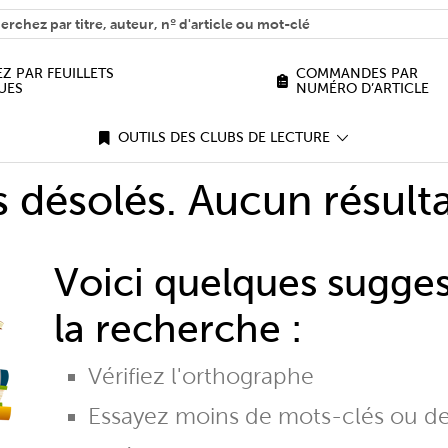
H
n we help you find?
Z PAR FEUILLETS
COMMANDES PAR
UES
NUMÉRO D’ARTICLE
OUTILS DES CLUBS DE LECTURE
désolés. Aucun résulta
Voici quelques sugge
la recherche :
Vérifiez l'orthographe
Essayez moins de mots-clés ou d