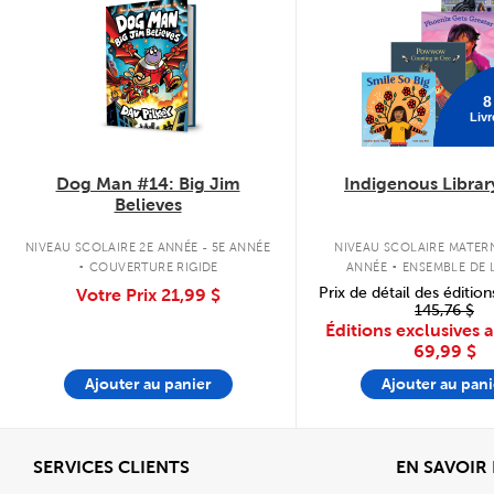
8
Livr
Dog Man #14: Big Jim
Indigenous Librar
Believes
.
.
NIVEAU SCOLAIRE 2E ANNÉE - 5E ANNÉE
NIVEAU SCOLAIRE MATERN
COUVERTURE RIGIDE
ANNÉE
ENSEMBLE DE L
COUVERTURE SOU
Prix de détail des édition
Votre Prix
21,99 $
145,76 $
Éditions exclusives 
69,99 $
Ajouter au panier
Ajouter au pani
Afficher
SERVICES CLIENTS
EN SAVOIR