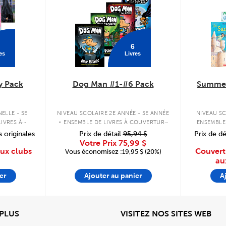
6
es
Livres
y Pack
Dog Man #1-#6 Pack
Summer
.
ELLE - 5E
NIVEAU SCOLAIRE 2E ANNÉE - 5E ANNÉE
NIVEAU SC
IVRES À
ENSEMBLE DE LIVRES À COUVERTURE
ENSEMBLE
PLE
RIGIDE
s originales
Prix de détail
95,94 $
Prix de dé
Votre Prix
75,99 $
aux clubs
Couvert
Vous économisez :19,95 $ (20%)
au
er
Ajouter au panier
A
View
Affi
 PLUS
VISITEZ NOS SITES WEB