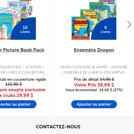
10
5
Livres
Livres
 Picture Book Pack
Ensemble Dragon
.
.
OLAIRE PREK - 2E ANNÉE
NIVEAU SCOLAIRE 2E ANNÉE - 4E ANNÉE
 DE LIVRES À COUVERTURE
ENSEMBLE DE LIVRES À COUVERTURE
SOUPLE
SOUPLE
tail en couverture rigide
Prix de détail
54,95 $
115,90 $
Votre Prix
39,99 $
ure souple exclusive
Vous économisez :14,96 $ (27%)
x clubs
29,99 $
jouter au panier
Ajouter au panier
cher
View
CONTACTEZ-NOUS