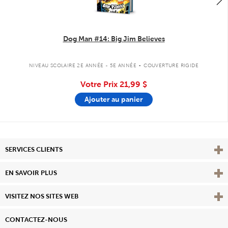
Dog Man #14: Big Jim Believes
.
NIVEAU SCOLAIRE 2E ANNÉE - 5E ANNÉE
COUVERTURE RIGIDE
Votre Prix
21,99 $
Ajouter au panier
Affi
SERVICES CLIENTS
Vie
EN SAVOIR PLUS
Affi
VISITEZ NOS SITES WEB
CONTACTEZ-NOUS