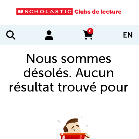
0
EN
items in cart
Nous sommes
désolés. Aucun
résultat trouvé pour