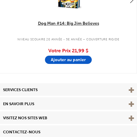
Dog Man #14: Big Jim Believes
.
NIVEAU SCOLAIRE 2E ANNÉE - 5E ANNÉE
COUVERTURE RIGIDE
Votre Prix
21,99 $
Ajouter au panier
Affi
SERVICES CLIENTS
Vie
EN SAVOIR PLUS
Affi
VISITEZ NOS SITES WEB
CONTACTEZ-NOUS