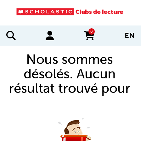
0
EN
items in cart
Nous sommes
désolés. Aucun
résultat trouvé pour