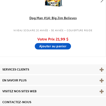
Dog Man #14: Big Jim Believes
.
NIVEAU SCOLAIRE 2E ANNÉE - 5E ANNÉE
COUVERTURE RIGIDE
Votre Prix
21,99 $
Ajouter au panier
Affi
SERVICES CLIENTS
Vie
EN SAVOIR PLUS
Affi
VISITEZ NOS SITES WEB
CONTACTEZ-NOUS