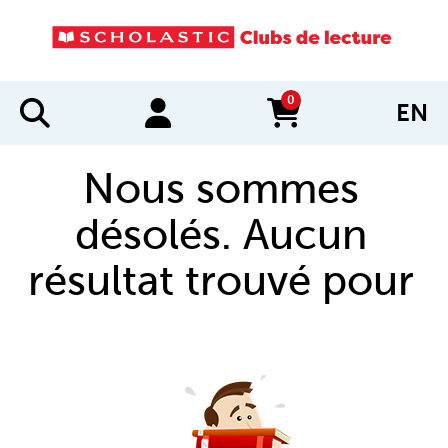
0
EN
items in cart
Nous sommes
désolés. Aucun
résultat trouvé pour