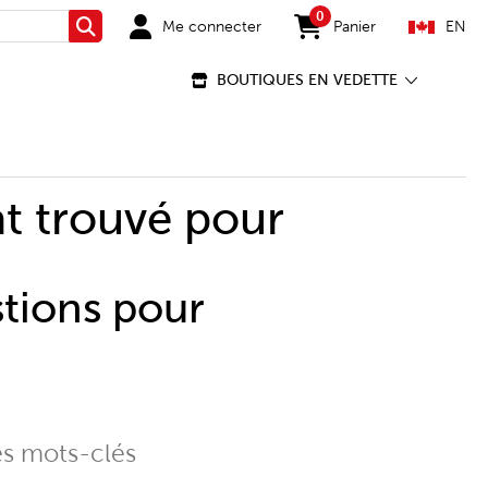
0
Me connecter
Panier
EN
Rechercher
items in cart
BOUTIQUES EN VEDETTE
t trouvé pour
stions pour
es mots-clés