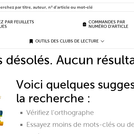
H
n we help you find?
Z PAR FEUILLETS
COMMANDES PAR
UES
NUMÉRO D’ARTICLE
OUTILS DES CLUBS DE LECTURE
désolés. Aucun résulta
Voici quelques sugge
la recherche :
Vérifiez l'orthographe
Essayez moins de mots-clés ou d