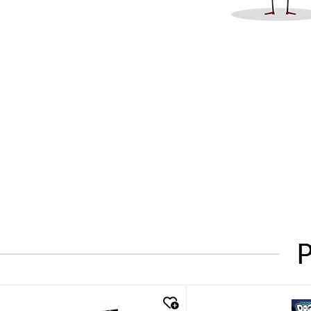
P
quick look
quick look