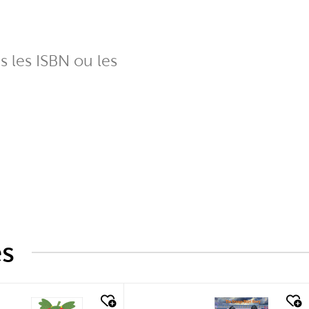
ns les ISBN ou les
és
k look
quick look