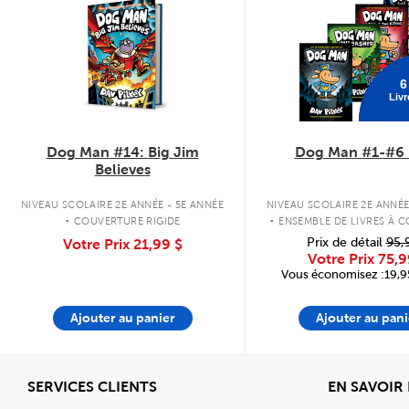
6
Livr
Dog Man #14: Big Jim
Dog Man #1-#6 
Believes
.
.
NIVEAU SCOLAIRE 2E ANNÉE - 5E ANNÉE
NIVEAU SCOLAIRE 2E ANNÉE
COUVERTURE RIGIDE
ENSEMBLE DE LIVRES À 
RIGIDE
Prix de détail
95,
Votre Prix
21,99 $
Votre Prix
75,9
Vous économisez :19,95
Ajouter au panier
Ajouter au pani
Afficher
SERVICES CLIENTS
EN SAVOIR