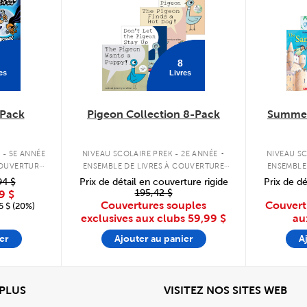
8
es
Livres
Pack
Pigeon Collection 8-Pack
Summer
.
 - 5E ANNÉE
NIVEAU SCOLAIRE PREK - 2E ANNÉE
NIVEAU SC
COUVERTURE
ENSEMBLE DE LIVRES À COUVERTURE
ENSEMBLE
SOUPLE
94 $
Prix de détail en couverture rigide
Prix de dé
195,42 $
9 $
Couvertures souples
Couvert
 $ (20%)
exclusives aux clubs
59,99 $
au
er
Ajouter au panier
A
View
Affi
 PLUS
VISITEZ NOS SITES WEB