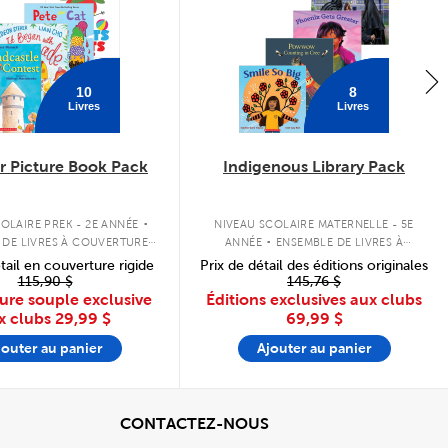
10
8
Livres
Livres
 Picture Book Pack
Indigenous Library Pack
.
.
OLAIRE PREK - 2E ANNÉE
NIVEAU SCOLAIRE MATERNELLE - 5E
 DE LIVRES À COUVERTURE
ANNÉE
ENSEMBLE DE LIVRES À
SOUPLE
COUVERTURE SOUPLE
tail en couverture rigide
Prix de détail des éditions originales
115,90 $
145,76 $
ure souple exclusive
Éditions exclusives aux clubs
x clubs
29,99 $
69,99 $
jouter au panier
Ajouter au panier
cher
View
CONTACTEZ-NOUS