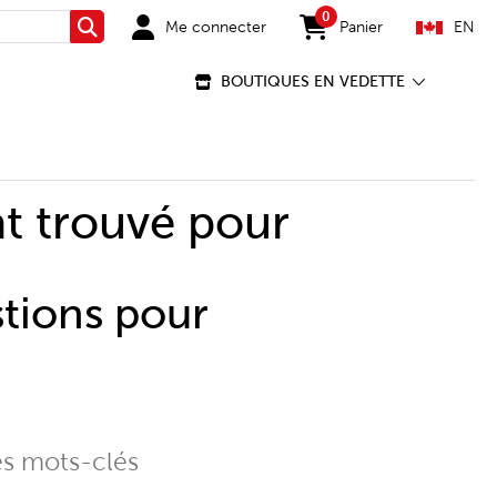
0
Me connecter
Panier
EN
Rechercher
items in cart
BOUTIQUES EN VEDETTE
t trouvé pour
stions pour
es mots-clés