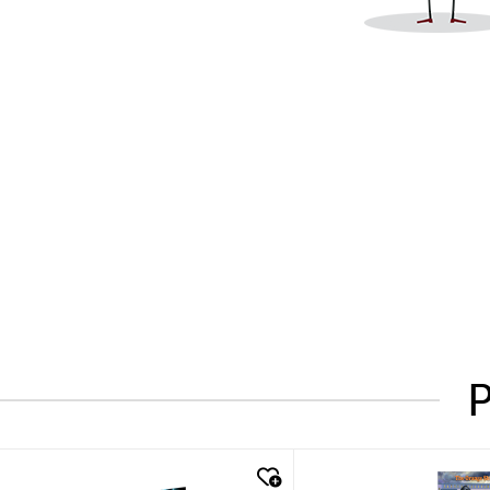
P
quick look
quick look