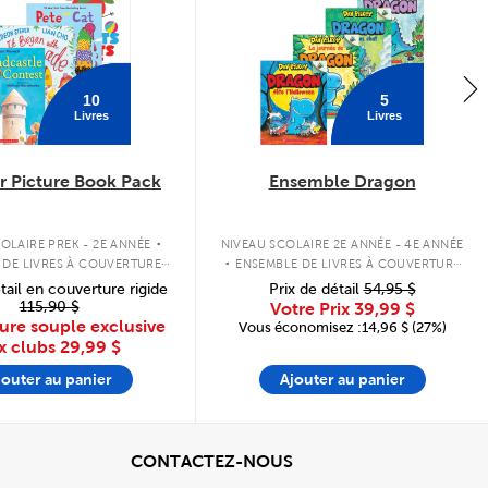
10
5
Livres
Livres
 Picture Book Pack
Ensemble Dragon
.
.
OLAIRE PREK - 2E ANNÉE
NIVEAU SCOLAIRE 2E ANNÉE - 4E ANNÉE
 DE LIVRES À COUVERTURE
ENSEMBLE DE LIVRES À COUVERTURE
SOUPLE
SOUPLE
tail en couverture rigide
Prix de détail
54,95 $
115,90 $
Votre Prix
39,99 $
ure souple exclusive
Vous économisez :14,96 $ (27%)
x clubs
29,99 $
jouter au panier
Ajouter au panier
cher
View
CONTACTEZ-NOUS