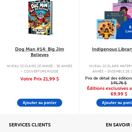
8
Livr
Dog Man #14: Big Jim
Indigenous Librar
Believes
.
.
NIVEAU SCOLAIRE 2E ANNÉE - 5E ANNÉE
NIVEAU SCOLAIRE MATERN
COUVERTURE RIGIDE
ANNÉE
ENSEMBLE DE L
COUVERTURE SOU
Prix de détail des édition
Votre Prix
21,99 $
145,76 $
Éditions exclusives 
69,99 $
Ajouter au panier
Ajouter au pani
Afficher
SERVICES CLIENTS
EN SAVOIR