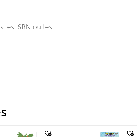
ns les ISBN ou les
és
k look
quick look