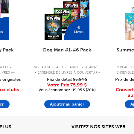
6
es
Livres
y Pack
Dog Man #1-#6 Pack
Summer
.
ELLE - 5E
NIVEAU SCOLAIRE 2E ANNÉE - 5E ANNÉE
NIVEAU SC
IVRES À
ENSEMBLE DE LIVRES À COUVERTURE
ENSEMBLE
PLE
RIGIDE
s originales
Prix de détail
95,94 $
Prix de dé
Votre Prix
75,99 $
aux clubs
Couvert
Vous économisez :19,95 $ (20%)
au
er
Ajouter au panier
A
View
Affi
 PLUS
VISITEZ NOS SITES WEB