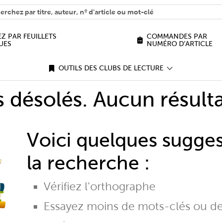
H
n we help you find?
Z PAR FEUILLETS
COMMANDES PAR
UES
NUMÉRO D’ARTICLE
OUTILS DES CLUBS DE LECTURE
désolés. Aucun résulta
Voici quelques sugge
la recherche :
Vérifiez l'orthographe
Essayez moins de mots-clés ou d