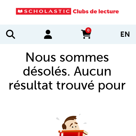
0
EN
items in cart
Nous sommes
désolés. Aucun
résultat trouvé pour