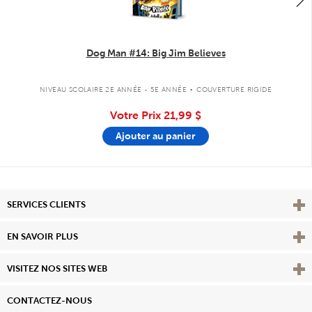
Dog Man #14: Big Jim Believes
.
NIVEAU SCOLAIRE 2E ANNÉE - 5E ANNÉE
COUVERTURE RIGIDE
Votre Prix
21,99 $
Ajouter au panier
Affi
SERVICES CLIENTS
Vie
EN SAVOIR PLUS
Affi
VISITEZ NOS SITES WEB
CONTACTEZ-NOUS