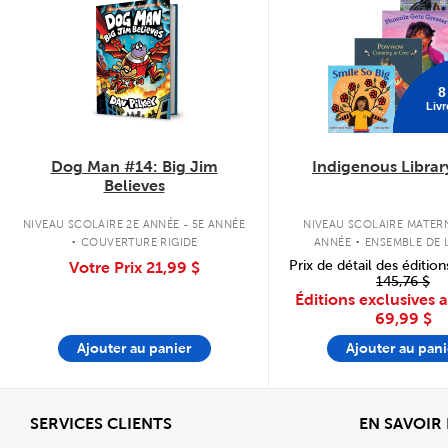
8
Livr
Dog Man #14: Big Jim
Indigenous Librar
Believes
.
.
NIVEAU SCOLAIRE 2E ANNÉE - 5E ANNÉE
NIVEAU SCOLAIRE MATERN
COUVERTURE RIGIDE
ANNÉE
ENSEMBLE DE L
COUVERTURE SOU
Prix de détail des édition
Votre Prix
21,99 $
145,76 $
Éditions exclusives 
69,99 $
Ajouter au panier
Ajouter au pani
Afficher
SERVICES CLIENTS
EN SAVOIR