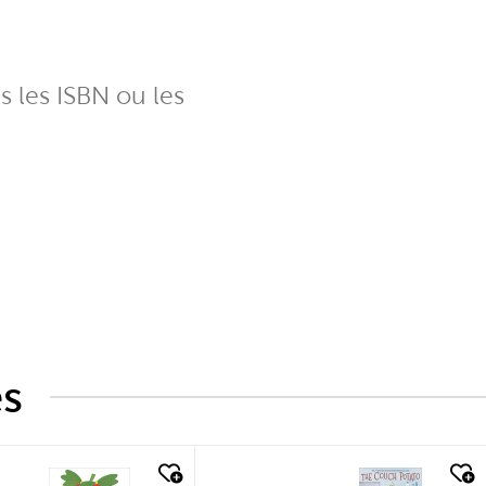
ns les ISBN ou les
és
k look
quick look