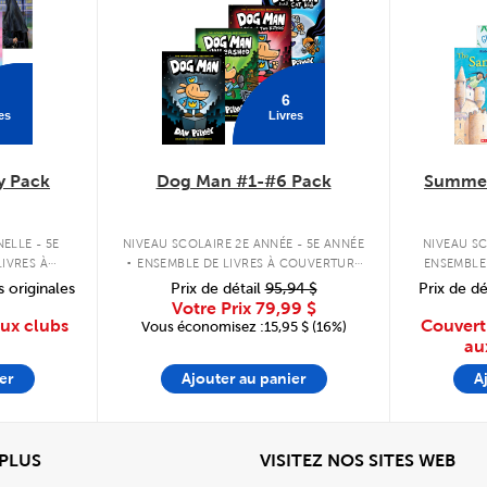
6
es
Livres
y Pack
Dog Man #1-#6 Pack
Summer
.
ELLE - 5E
NIVEAU SCOLAIRE 2E ANNÉE - 5E ANNÉE
NIVEAU SC
IVRES À
ENSEMBLE DE LIVRES À COUVERTURE
ENSEMBLE
PLE
RIGIDE
s originales
Prix de détail
95,94 $
Prix de dé
Votre Prix
79,99 $
aux clubs
Couvert
Vous économisez :15,95 $ (16%)
au
er
Ajouter au panier
A
View
Affi
 PLUS
VISITEZ NOS SITES WEB