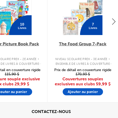
10
7
Livres
Livres
 Picture Book Pack
The Food Group 7-Pack
.
.
OLAIRE PREK - 2E ANNÉE
NIVEAU SCOLAIRE PREK - 3E ANNÉE
 DE LIVRES À COUVERTURE
ENSEMBLE DE LIVRES À COUVERTURE
SOUPLE
SOUPLE
tail en couverture rigide
Prix de détail en couverture rigide
115,90 $
170,93 $
ure souple exclusive
Couvertures souples
x clubs
29,99 $
exclusives aux clubs
59,99 $
jouter au panier
Ajouter au panier
cher
View
CONTACTEZ-NOUS