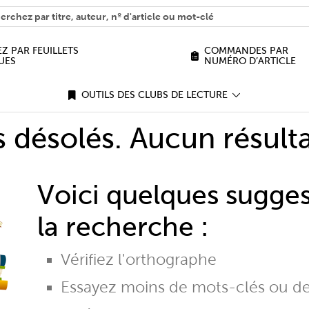
H
n we help you find?
Z PAR FEUILLETS
COMMANDES PAR
UES
NUMÉRO D’ARTICLE
OUTILS DES CLUBS DE LECTURE
désolés. Aucun résulta
Voici quelques sugge
la recherche :
Vérifiez l'orthographe
Essayez moins de mots-clés ou d