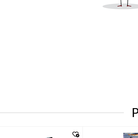
P
quick look
quick look