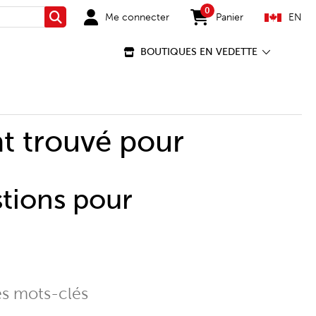
0
Me connecter
Panier
EN
Rechercher
items in cart
BOUTIQUES EN VEDETTE
t trouvé pour
stions pour
es mots-clés