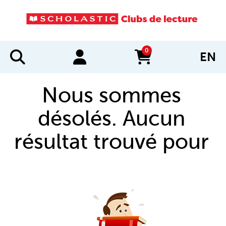
0
EN
items in cart
Nous sommes
désolés. Aucun
résultat trouvé pour