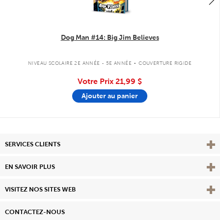
Dog Man #14: Big Jim Believes
.
NIVEAU SCOLAIRE 2E ANNÉE - 5E ANNÉE
COUVERTURE RIGIDE
Votre Prix
21,99 $
Ajouter au panier
Affi
SERVICES CLIENTS
Vie
EN SAVOIR PLUS
Affi
VISITEZ NOS SITES WEB
CONTACTEZ-NOUS