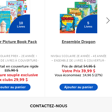
10
5
Livres
Livres
 Picture Book Pack
Ensemble Dragon
.
.
OLAIRE PREK - 2E ANNÉE
NIVEAU SCOLAIRE 2E ANNÉE - 4E ANNÉE
 DE LIVRES À COUVERTURE
ENSEMBLE DE LIVRES À COUVERTURE
SOUPLE
SOUPLE
tail en couverture rigide
Prix de détail
54,95 $
115,90 $
Votre Prix
39,99 $
ure souple exclusive
Vous économisez :14,96 $ (27%)
x clubs
29,99 $
jouter au panier
Ajouter au panier
cher
View
CONTACTEZ-NOUS