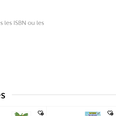
ns les ISBN ou les
és
k look
quick look