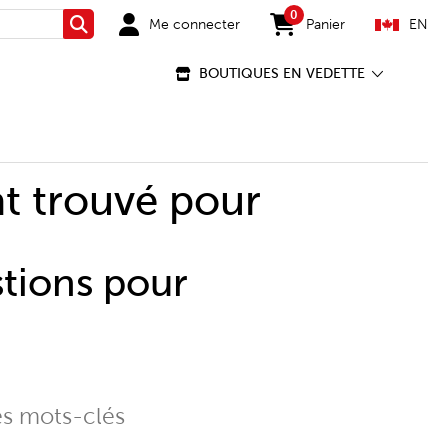
0
Me connecter
Panier
EN
Rechercher
items in cart
BOUTIQUES EN VEDETTE
t trouvé pour
stions pour
es mots-clés