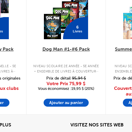
6
es
Livres
y Pack
Dog Man #1-#6 Pack
Summer
.
ELLE - 5E
NIVEAU SCOLAIRE 2E ANNÉE - 5E ANNÉE
NIVEAU SC
IVRES À
ENSEMBLE DE LIVRES À COUVERTURE
ENSEMBLE
PLE
RIGIDE
s originales
Prix de détail
95,94 $
Prix de dé
Votre Prix
75,99 $
aux clubs
Couvert
Vous économisez :19,95 $ (20%)
au
er
Ajouter au panier
A
View
Affi
 PLUS
VISITEZ NOS SITES WEB