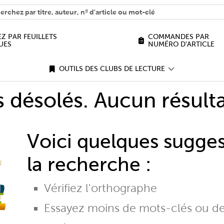
H
n we help you find?
Z PAR FEUILLETS
COMMANDES PAR
UES
NUMÉRO D’ARTICLE
OUTILS DES CLUBS DE LECTURE
désolés. Aucun résulta
Voici quelques sugge
la recherche :
Vérifiez l'orthographe
Essayez moins de mots-clés ou d