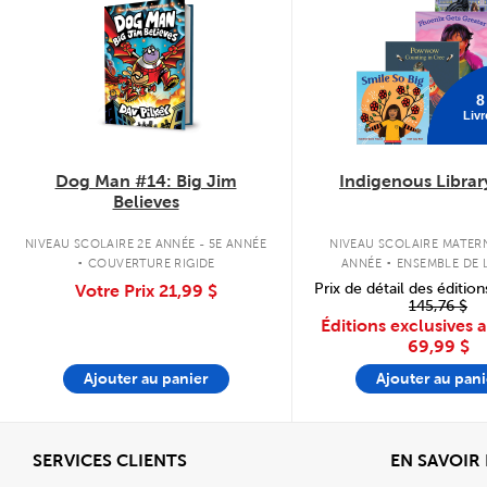
8
Livr
Dog Man #14: Big Jim
Indigenous Librar
Believes
.
.
NIVEAU SCOLAIRE 2E ANNÉE - 5E ANNÉE
NIVEAU SCOLAIRE MATERN
COUVERTURE RIGIDE
ANNÉE
ENSEMBLE DE L
COUVERTURE SOU
Prix de détail des édition
Votre Prix
21,99 $
145,76 $
Éditions exclusives 
69,99 $
Ajouter au panier
Ajouter au pani
Afficher
SERVICES CLIENTS
EN SAVOIR