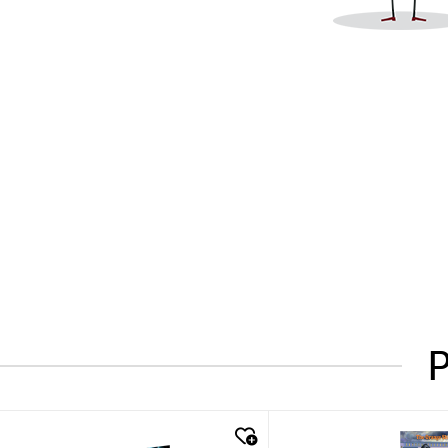
P
quick look
quick look