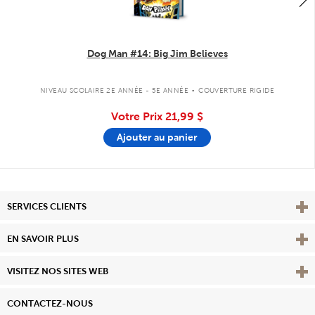
Dog Man #14: Big Jim Believes
.
NIVEAU SCOLAIRE 2E ANNÉE - 5E ANNÉE
COUVERTURE RIGIDE
Votre Prix
21,99 $
Ajouter au panier
Affi
SERVICES CLIENTS
Vie
EN SAVOIR PLUS
Affi
VISITEZ NOS SITES WEB
CONTACTEZ-NOUS