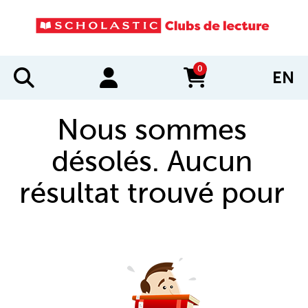
0
EN
items in cart
Nous sommes
désolés. Aucun
résultat trouvé pour