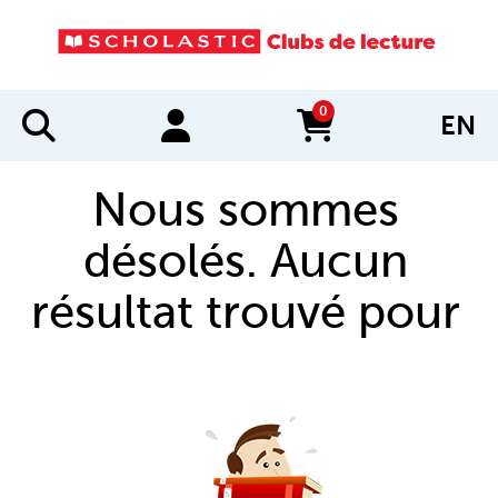
0
EN
items in cart
Nous sommes
désolés. Aucun
résultat trouvé pour