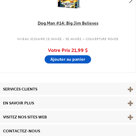
Dog Man #14: Big Jim Believes
.
NIVEAU SCOLAIRE 2E ANNÉE - 5E ANNÉE
COUVERTURE RIGIDE
Votre Prix
21,99 $
Ajouter au panier
Affi
SERVICES CLIENTS
Vie
EN SAVOIR PLUS
Affi
VISITEZ NOS SITES WEB
CONTACTEZ-NOUS