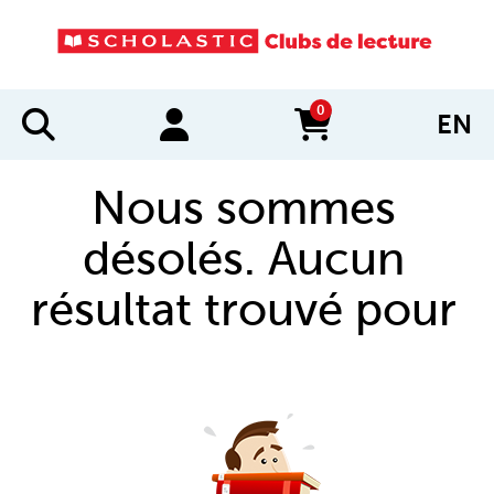
0
EN
items in cart
Nous sommes
désolés. Aucun
résultat trouvé pour