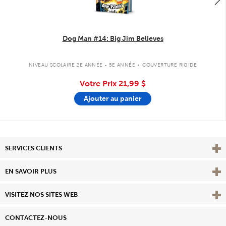
Dog Man #14: Big Jim Believes
.
NIVEAU SCOLAIRE 2E ANNÉE - 5E ANNÉE
COUVERTURE RIGIDE
Votre Prix
21,99 $
Ajouter au panier
Affi
SERVICES CLIENTS
Vie
EN SAVOIR PLUS
Affi
VISITEZ NOS SITES WEB
CONTACTEZ-NOUS