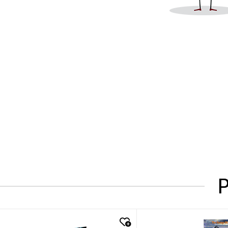
P
quick look
quick look