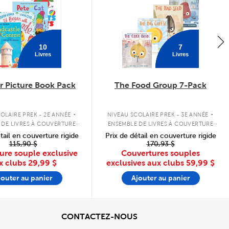
10
7
Livres
Livres
 Picture Book Pack
The Food Group 7-Pack
.
.
OLAIRE PREK - 2E ANNÉE
NIVEAU SCOLAIRE PREK - 3E ANNÉE
 DE LIVRES À COUVERTURE
ENSEMBLE DE LIVRES À COUVERTURE
SOUPLE
SOUPLE
tail en couverture rigide
Prix de détail en couverture rigide
115,90 $
170,93 $
ure souple exclusive
Couvertures souples
x clubs
29,99 $
exclusives aux clubs
59,99 $
jouter au panier
Ajouter au panier
cher
View
CONTACTEZ-NOUS