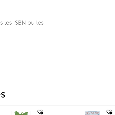
ns les ISBN ou les
és
k look
quick look