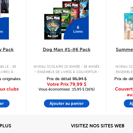
6
es
Livres
y Pack
Dog Man #1-#6 Pack
Summer
.
ELLE - 5E
NIVEAU SCOLAIRE 2E ANNÉE - 5E ANNÉE
NIVEAU SC
IVRES À
ENSEMBLE DE LIVRES À COUVERTURE
ENSEMBLE
PLE
RIGIDE
s originales
Prix de détail
95,94 $
Prix de dé
Votre Prix
79,99 $
aux clubs
Couvert
Vous économisez :15,95 $ (16%)
au
er
Ajouter au panier
A
View
Affi
 PLUS
VISITEZ NOS SITES WEB