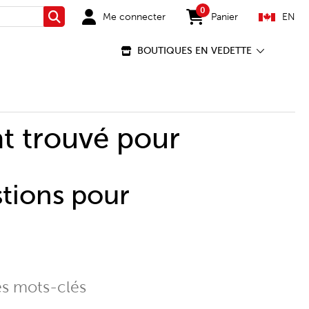
0
Me connecter
Panier
EN
Rechercher
items in cart
BOUTIQUES EN VEDETTE
t trouvé pour
stions pour
es mots-clés