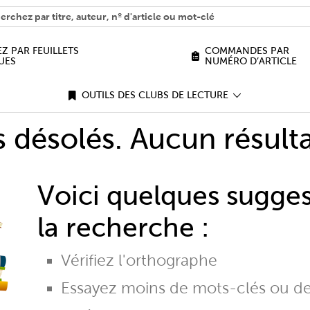
H
n we help you find?
Z PAR FEUILLETS
COMMANDES PAR
UES
NUMÉRO D’ARTICLE
OUTILS DES CLUBS DE LECTURE
désolés. Aucun résulta
Voici quelques sugge
la recherche :
Vérifiez l'orthographe
Essayez moins de mots-clés ou d