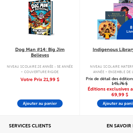
8
Livr
Dog Man #14: Big Jim
Indigenous Librar
Believes
.
.
NIVEAU SCOLAIRE 2E ANNÉE - 5E ANNÉE
NIVEAU SCOLAIRE MATERN
COUVERTURE RIGIDE
ANNÉE
ENSEMBLE DE L
COUVERTURE SOU
Prix de détail des édition
Votre Prix
21,99 $
145,76 $
Éditions exclusives 
69,99 $
Ajouter au panier
Ajouter au pani
Afficher
SERVICES CLIENTS
EN SAVOIR