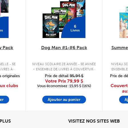
6
es
Livres
y Pack
Dog Man #1-#6 Pack
Summer
.
ELLE - 5E
NIVEAU SCOLAIRE 2E ANNÉE - 5E ANNÉE
NIVEAU SC
IVRES À
ENSEMBLE DE LIVRES À COUVERTURE
ENSEMBLE
PLE
RIGIDE
s originales
Prix de détail
95,94 $
Prix de dé
Votre Prix
79,99 $
aux clubs
Couvert
Vous économisez :15,95 $ (16%)
au
er
Ajouter au panier
A
View
Affi
 PLUS
VISITEZ NOS SITES WEB