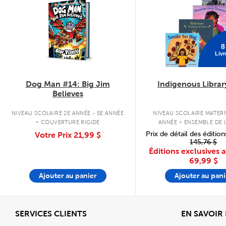
8
Livr
Dog Man #14: Big Jim
Indigenous Librar
Believes
.
.
NIVEAU SCOLAIRE 2E ANNÉE - 5E ANNÉE
NIVEAU SCOLAIRE MATERN
COUVERTURE RIGIDE
ANNÉE
ENSEMBLE DE L
COUVERTURE SOU
Prix de détail des édition
Votre Prix
21,99 $
145,76 $
Éditions exclusives 
69,99 $
Ajouter au panier
Ajouter au pani
Afficher
SERVICES CLIENTS
EN SAVOIR