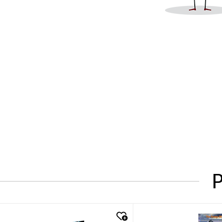
P
quick look
quick look