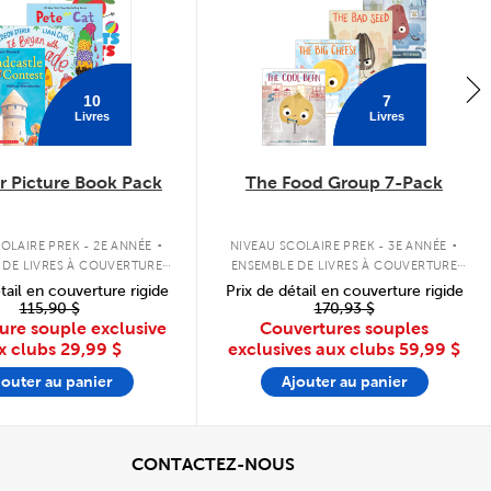
10
7
Livres
Livres
 Picture Book Pack
The Food Group 7-Pack
.
.
OLAIRE PREK - 2E ANNÉE
NIVEAU SCOLAIRE PREK - 3E ANNÉE
 DE LIVRES À COUVERTURE
ENSEMBLE DE LIVRES À COUVERTURE
SOUPLE
SOUPLE
tail en couverture rigide
Prix de détail en couverture rigide
115,90 $
170,93 $
ure souple exclusive
Couvertures souples
x clubs
29,99 $
exclusives aux clubs
59,99 $
jouter au panier
Ajouter au panier
cher
View
CONTACTEZ-NOUS