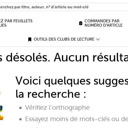
H
n we help you find?
Z PAR FEUILLETS
COMMANDES PAR
UES
NUMÉRO D’ARTICLE
OUTILS DES CLUBS DE LECTURE
désolés. Aucun résulta
Voici quelques sugge
la recherche :
Vérifiez l'orthographe
Essayez moins de mots-clés ou d