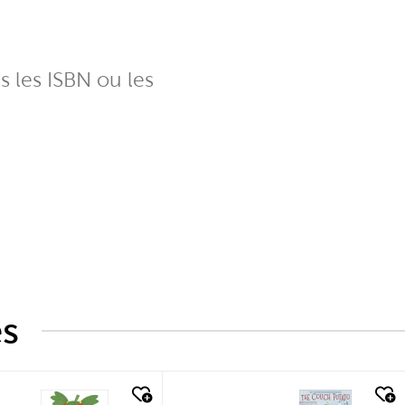
ns les ISBN ou les
és
k look
quick look