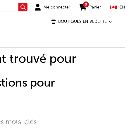
0
Me connecter
Panier
EN
Rechercher
items in cart
BOUTIQUES EN VEDETTE
t trouvé pour
stions pour
es mots-clés