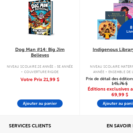
8
Livr
Dog Man #14: Big Jim
Indigenous Librar
Believes
.
.
NIVEAU SCOLAIRE 2E ANNÉE - 5E ANNÉE
NIVEAU SCOLAIRE MATERN
COUVERTURE RIGIDE
ANNÉE
ENSEMBLE DE L
COUVERTURE SOU
Prix de détail des édition
Votre Prix
21,99 $
145,76 $
Éditions exclusives 
69,99 $
Ajouter au panier
Ajouter au pani
Afficher
SERVICES CLIENTS
EN SAVOIR