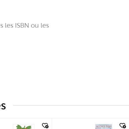
ns les ISBN ou les
és
k look
quick look