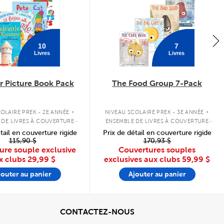
10
7
Livres
Livres
 Picture Book Pack
The Food Group 7-Pack
.
.
OLAIRE PREK - 2E ANNÉE
NIVEAU SCOLAIRE PREK - 3E ANNÉE
 DE LIVRES À COUVERTURE
ENSEMBLE DE LIVRES À COUVERTURE
SOUPLE
SOUPLE
tail en couverture rigide
Prix de détail en couverture rigide
115,90 $
170,93 $
ure souple exclusive
Couvertures souples
x clubs
29,99 $
exclusives aux clubs
59,99 $
jouter au panier
Ajouter au panier
cher
View
CONTACTEZ-NOUS