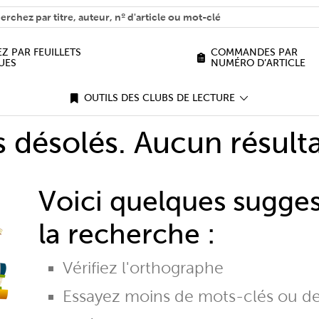
H
n we help you find?
Z PAR FEUILLETS
COMMANDES PAR
UES
NUMÉRO D’ARTICLE
OUTILS DES CLUBS DE LECTURE
désolés. Aucun résulta
Voici quelques sugge
la recherche :
Vérifiez l'orthographe
Essayez moins de mots-clés ou d