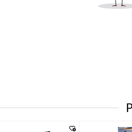
P
quick look
quick look