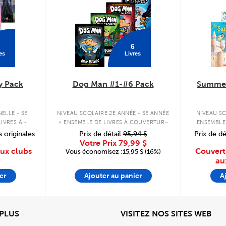
6
es
Livres
y Pack
Dog Man #1-#6 Pack
Summer
.
ELLE - 5E
NIVEAU SCOLAIRE 2E ANNÉE - 5E ANNÉE
NIVEAU SC
IVRES À
ENSEMBLE DE LIVRES À COUVERTURE
ENSEMBLE
PLE
RIGIDE
s originales
Prix de détail
95,94 $
Prix de dé
Votre Prix
79,99 $
aux clubs
Couvert
Vous économisez :15,95 $ (16%)
au
er
Ajouter au panier
A
View
Affi
 PLUS
VISITEZ NOS SITES WEB