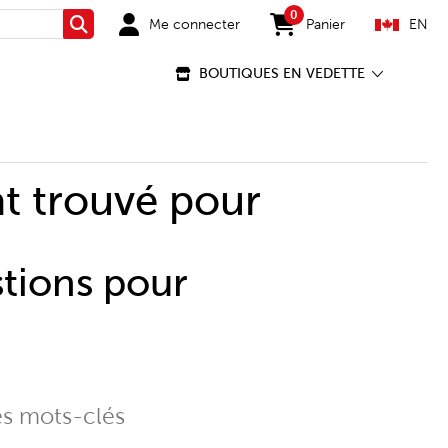
0
Me connecter
Panier
EN
Rechercher
items in cart
BOUTIQUES EN VEDETTE
t trouvé pour
stions pour
es mots-clés