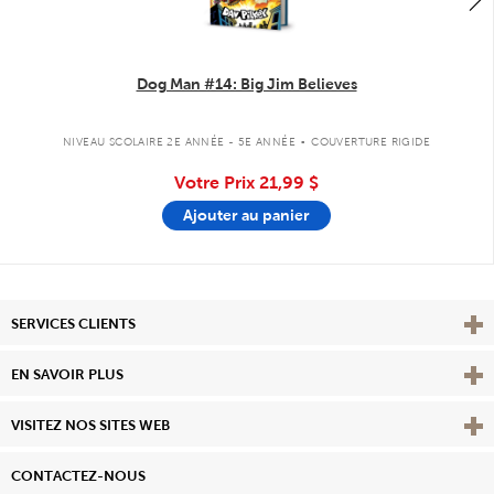
Dog Man #14: Big Jim Believes
.
NIVEAU SCOLAIRE 2E ANNÉE - 5E ANNÉE
COUVERTURE RIGIDE
Votre Prix
21,99 $
Ajouter au panier
Affi
SERVICES CLIENTS
Vie
EN SAVOIR PLUS
Affi
VISITEZ NOS SITES WEB
CONTACTEZ-NOUS