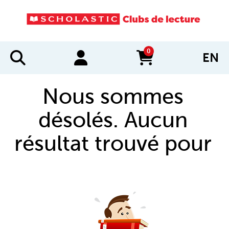
0
EN
items in cart
Nous sommes
désolés. Aucun
résultat trouvé pour