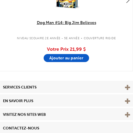
Dog Man #14: Big Jim Believes
.
NIVEAU SCOLAIRE 2E ANNÉE - 5E ANNÉE
COUVERTURE RIGIDE
Votre Prix
21,99 $
Ajouter au panier
Affi
SERVICES CLIENTS
Vie
EN SAVOIR PLUS
Affi
VISITEZ NOS SITES WEB
CONTACTEZ-NOUS