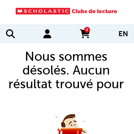
0
EN
items in cart
Nous sommes
désolés. Aucun
résultat trouvé pour