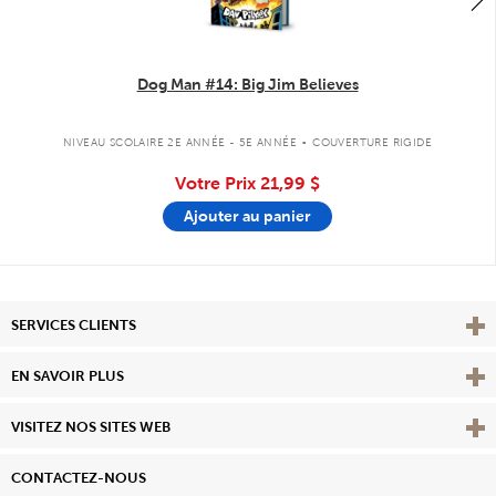
Dog Man #14: Big Jim Believes
.
NIVEAU SCOLAIRE 2E ANNÉE - 5E ANNÉE
COUVERTURE RIGIDE
Votre Prix
21,99 $
Ajouter au panier
Affi
SERVICES CLIENTS
Vie
EN SAVOIR PLUS
Affi
VISITEZ NOS SITES WEB
CONTACTEZ-NOUS