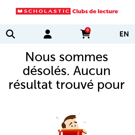
0
EN
items in cart
Nous sommes
désolés. Aucun
résultat trouvé pour