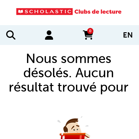
0
EN
items in cart
Nous sommes
désolés. Aucun
résultat trouvé pour