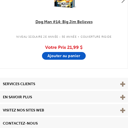
Dog Man #14: Big Jim Believes
.
NIVEAU SCOLAIRE 2E ANNÉE - 5E ANNÉE
COUVERTURE RIGIDE
Votre Prix
21,99 $
Ajouter au panier
Affi
SERVICES CLIENTS
Vie
EN SAVOIR PLUS
Affi
VISITEZ NOS SITES WEB
CONTACTEZ-NOUS