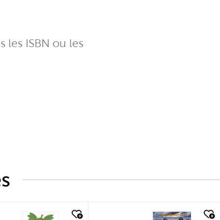
ns les ISBN ou les
és
k look
quick look