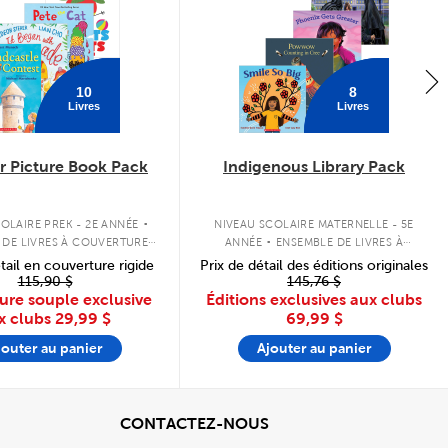
10
8
Livres
Livres
 Picture Book Pack
Indigenous Library Pack
.
.
OLAIRE PREK - 2E ANNÉE
NIVEAU SCOLAIRE MATERNELLE - 5E
 DE LIVRES À COUVERTURE
ANNÉE
ENSEMBLE DE LIVRES À
SOUPLE
COUVERTURE SOUPLE
tail en couverture rigide
Prix de détail des éditions originales
115,90 $
145,76 $
ure souple exclusive
Éditions exclusives aux clubs
x clubs
29,99 $
69,99 $
jouter au panier
Ajouter au panier
cher
View
CONTACTEZ-NOUS