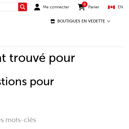
0
Me connecter
Panier
EN
Rechercher
items in cart
BOUTIQUES EN VEDETTE
t trouvé pour
stions pour
es mots-clés