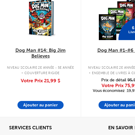
6
Livr
Dog Man #14: Big Jim
Dog Man #1-#6 
Believes
.
.
NIVEAU SCOLAIRE 2E ANNÉE - 5E ANNÉE
NIVEAU SCOLAIRE 2E ANNÉE
COUVERTURE RIGIDE
ENSEMBLE DE LIVRES À 
RIGIDE
Prix de détail
95,
Votre Prix
21,99 $
Votre Prix
75,9
Vous économisez :19,95
Ajouter au panier
Ajouter au pani
Afficher
SERVICES CLIENTS
EN SAVOIR