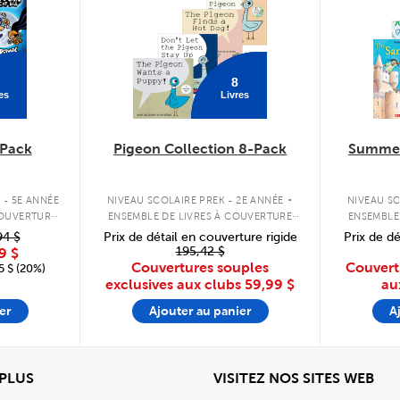
8
es
Livres
Pack
Pigeon Collection 8-Pack
Summer
.
 - 5E ANNÉE
NIVEAU SCOLAIRE PREK - 2E ANNÉE
NIVEAU SC
COUVERTURE
ENSEMBLE DE LIVRES À COUVERTURE
ENSEMBLE
SOUPLE
94 $
Prix de détail en couverture rigide
Prix de dé
195,42 $
9 $
Couvertures souples
Couvert
 $ (20%)
exclusives aux clubs
59,99 $
au
er
Ajouter au panier
A
View
Affi
 PLUS
VISITEZ NOS SITES WEB