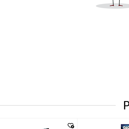
P
quick look
quick look