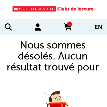
0
EN
items in cart
Nous sommes
désolés. Aucun
résultat trouvé pour