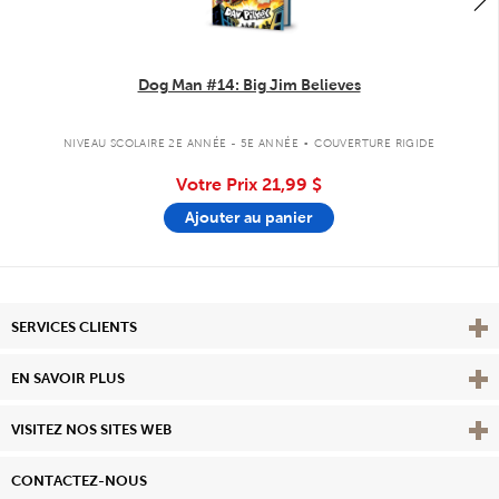
Dog Man #14: Big Jim Believes
.
NIVEAU SCOLAIRE 2E ANNÉE - 5E ANNÉE
COUVERTURE RIGIDE
Votre Prix
21,99 $
Ajouter au panier
Affi
SERVICES CLIENTS
Vie
EN SAVOIR PLUS
Affi
VISITEZ NOS SITES WEB
CONTACTEZ-NOUS