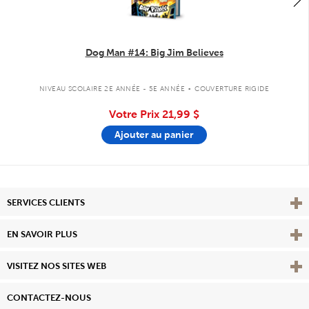
Dog Man #14: Big Jim Believes
.
NIVEAU SCOLAIRE 2E ANNÉE - 5E ANNÉE
COUVERTURE RIGIDE
Votre Prix
21,99 $
Ajouter au panier
Affi
SERVICES CLIENTS
Vie
EN SAVOIR PLUS
Affi
VISITEZ NOS SITES WEB
CONTACTEZ-NOUS