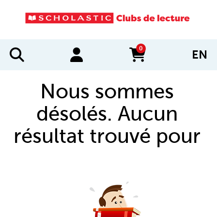
0
EN
items in cart
Nous sommes
désolés. Aucun
résultat trouvé pour