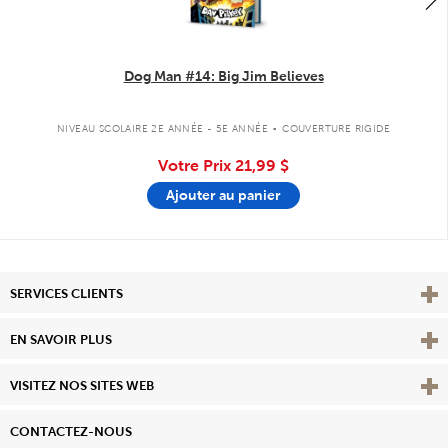
Dog Man #14: Big Jim Believes
.
NIVEAU SCOLAIRE 2E ANNÉE - 5E ANNÉE
COUVERTURE RIGIDE
Votre Prix
21,99 $
Ajouter au panier
Affi
SERVICES CLIENTS
Vie
EN SAVOIR PLUS
Affi
VISITEZ NOS SITES WEB
CONTACTEZ-NOUS