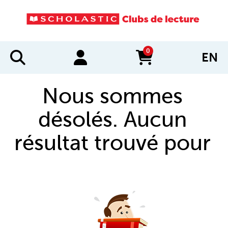
0
EN
items in cart
Nous sommes
désolés. Aucun
résultat trouvé pour