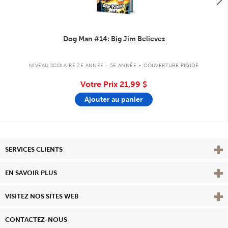
Dog Man #14: Big Jim Believes
.
NIVEAU SCOLAIRE 2E ANNÉE - 5E ANNÉE
COUVERTURE RIGIDE
Votre Prix
21,99 $
Ajouter au panier
Affi
SERVICES CLIENTS
Vie
EN SAVOIR PLUS
Affi
VISITEZ NOS SITES WEB
CONTACTEZ-NOUS