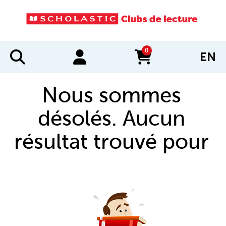
0
EN
items in cart
Nous sommes
désolés. Aucun
résultat trouvé pour