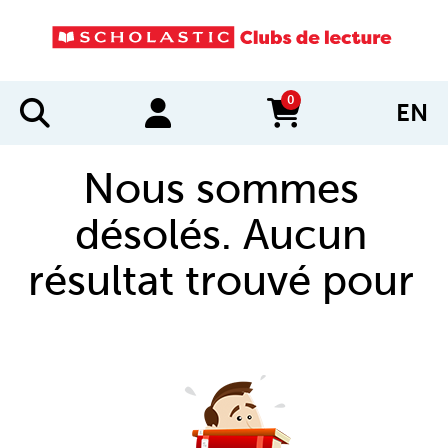
0
EN
items in cart
Nous sommes
désolés. Aucun
résultat trouvé pour