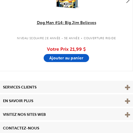
Dog Man #14: Big Jim Believes
.
NIVEAU SCOLAIRE 2E ANNÉE - 5E ANNÉE
COUVERTURE RIGIDE
Votre Prix
21,99 $
Ajouter au panier
Affi
SERVICES CLIENTS
Vie
EN SAVOIR PLUS
Affi
VISITEZ NOS SITES WEB
CONTACTEZ-NOUS