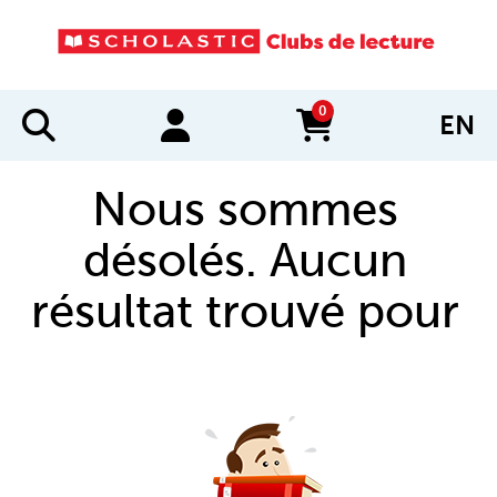
0
EN
items in cart
Nous sommes
désolés. Aucun
résultat trouvé pour