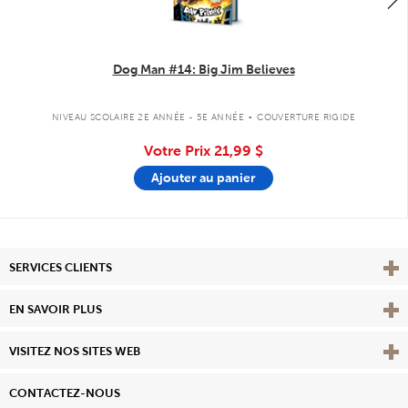
Dog Man #14: Big Jim Believes
.
NIVEAU SCOLAIRE 2E ANNÉE - 5E ANNÉE
COUVERTURE RIGIDE
Votre Prix
21,99 $
Ajouter au panier
Affi
SERVICES CLIENTS
Vie
EN SAVOIR PLUS
Affi
VISITEZ NOS SITES WEB
CONTACTEZ-NOUS