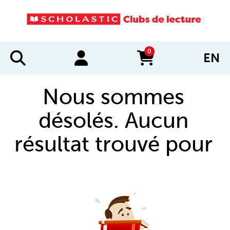
0
EN
items in cart
Nous sommes
désolés. Aucun
résultat trouvé pour