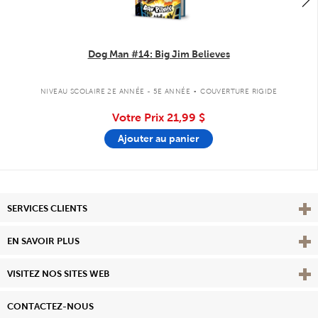
Dog Man #14: Big Jim Believes
.
NIVEAU SCOLAIRE 2E ANNÉE - 5E ANNÉE
COUVERTURE RIGIDE
Votre Prix
21,99 $
Ajouter au panier
Affi
SERVICES CLIENTS
Vie
EN SAVOIR PLUS
Affi
VISITEZ NOS SITES WEB
CONTACTEZ-NOUS